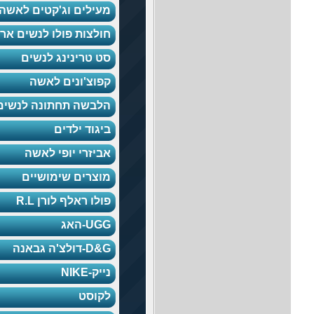
מעילים וג'קטים לאשה
חולצות פולו לנשים ארוך
סט טרינינג לנשים
קפוצ'ונים לאשה
הלבשה תחתונה לנשים
ביגוד ילדים
אביזרי יופי לאשה
מוצרים שימושיים
פולו ראלף לורן R.L
UGG-האג
D&G-דולצ'ה גבאנה
נייק-NIKE
לקוסט