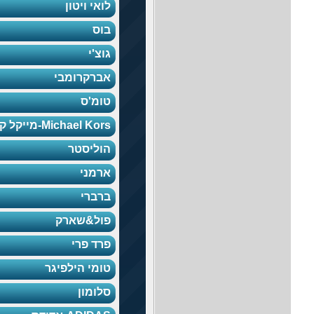
לואי ויטון
בוס
גוצ'י
אברקרומבי
טומ'ס
Michael Kors-מייקל קורס
הוליסטר
ארמני
ברברי
פול&שארק
פרד פרי
טומי הילפיגר
סלומון