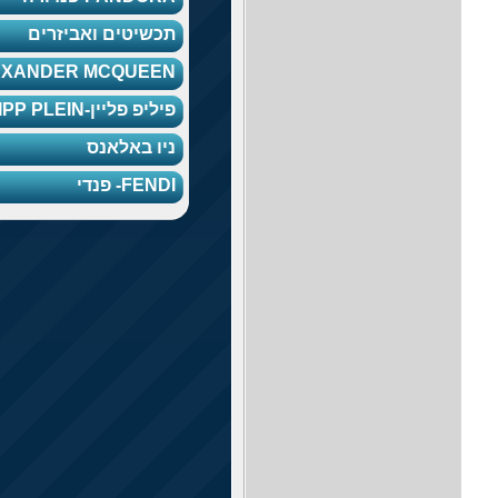
תכשיטים ואביזרים
ALEXANDER MCQUEEN
פיליפ פליין-PHILIPP PLEIN
ניו באלאנס
FENDI- פנדי