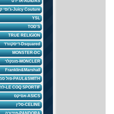
ADIDAS-אדידס
Juicy Couture-ג'וסי קוטור
YSL
TOD'S
TRUE RELIGION
Dsquared-דיסקוורד
MONSTER-DC
MONCLER-מונקלר
Franklin&Marshall
PAUL&SMITH-פול סמית
LE COQ SPORTIF-לה קוק
ASICS-אסיקס
CELINE-סלין
PANDORA-פנדורה