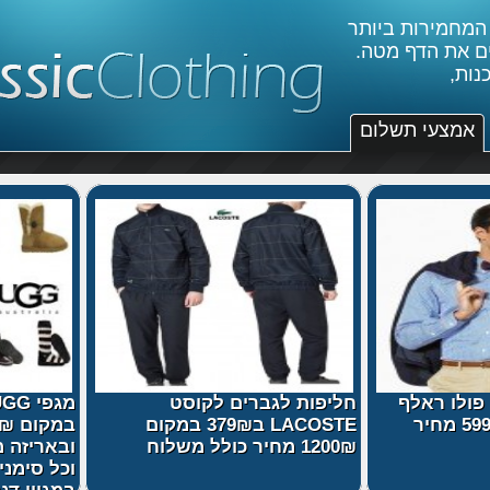
פות לגברים לקוסט
מגפי UGG מקוריות, ב444₪
LACOSTE ב379₪ במקום
במקום 1150₪ משלוח חינם
ר כולל משלוח
ובאריזה מקורית כולל התעוד
וכל סימני המקור מצמר כבשי