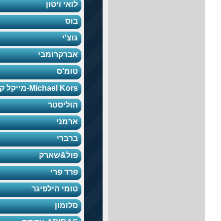
לואי ויטון
בוס
גוצ'י
אברקרומבי
טומ'ס
Michael Kors-מייקל קורס
הוליסטר
ארמני
ברברי
פול&שארק
פרד פרי
טומי הילפיגר
סלומון