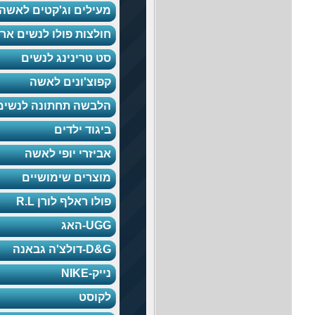
מעילים וג'קטים לאשה
חולצות פולו לנשים ארוך
סט טרינינג לנשים
קפוצ'ונים לאשה
הלבשה תחתונה לנשים
ביגוד ילדים
אביזרי יופי לאשה
מוצרים שימושיים
פולו ראלף לורן R.L
UGG-האג
D&G-דולצ'ה גבאנה
נייק-NIKE
לקוסט