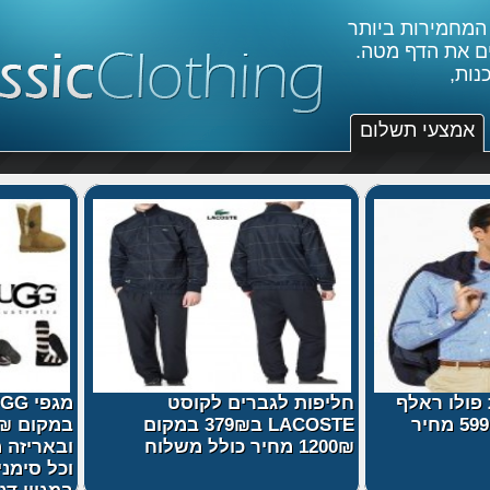
פות לגברים לקוסט
מגפי UGG מקוריות, ב444₪
LACOSTE ב379₪ במקום
במקום 1150₪ משלוח חינם
ר כולל משלוח
ובאריזה מקורית כולל התעוד
וכל סימני המקור מצמר כבשי