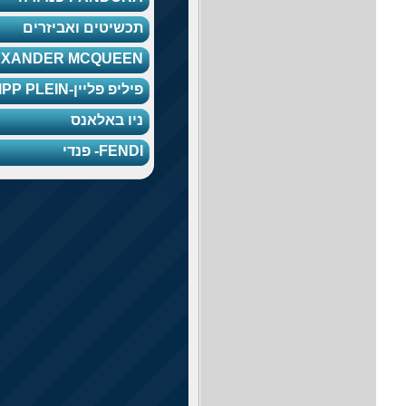
תכשיטים ואביזרים
ALEXANDER MCQUEEN
פיליפ פליין-PHILIPP PLEIN
ניו באלאנס
FENDI- פנדי