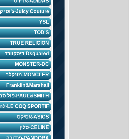
ADIDAS-אדידס
Juicy Couture-ג'וסי קוטור
YSL
TOD'S
TRUE RELIGION
Dsquared-דיסקוורד
MONSTER-DC
MONCLER-מונקלר
Franklin&Marshall
PAUL&SMITH-פול סמית
LE COQ SPORTIF-לה קוק
ASICS-אסיקס
CELINE-סלין
PANDORA-פנדורה