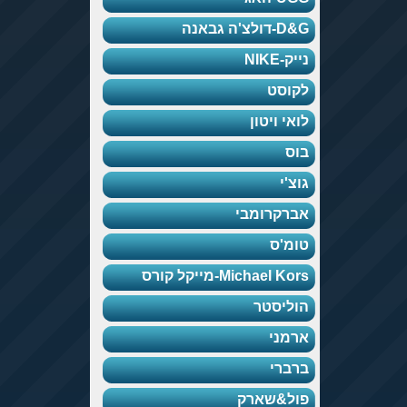
D&G-דולצ'ה גבאנה
נייק-NIKE
לקוסט
לואי ויטון
בוס
גוצ'י
אברקרומבי
טומ'ס
Michael Kors-מייקל קורס
הוליסטר
ארמני
ברברי
פול&שארק